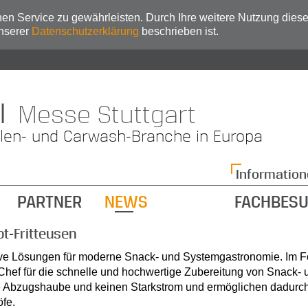
n Service zu gewährleisten. Durch Ihre weitere Nutzung dies
unserer
Datenschutzerklärung
beschrieben ist.
|
Messe Stuttgart
llen- und Carwash-Branche in Europa
Information
PARTNER
NEWS
FACHBES
t-Fritteusen
tive Lösungen für moderne Snack- und Systemgastronomie. Im 
ef für die schnelle und hochwertige Zubereitung von Snack- 
 Abzugshaube und keinen Starkstrom und ermöglichen dadurch 
öfe.