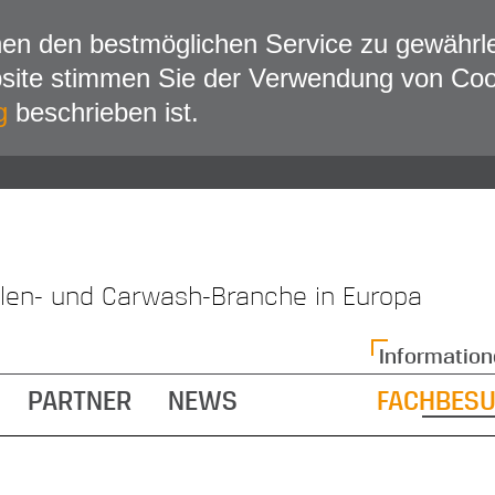
en den bestmöglichen Service zu gewährle
bsite stimmen Sie der Verwendung von Coo
g
beschrieben ist.
llen- und Carwash-Branche in Europa
Information
PARTNER
NEWS
FACHBES