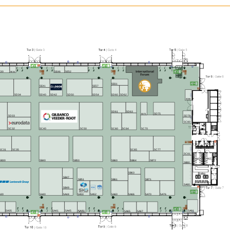
5E46
5E52
E30
5E34
5E61
5E41
5E57
5D50
5D40
5D42
5D54
5D60
5D62
5D34
5D80
5D63
5D61
5D75
5D73
5D33
5D79
5C80
5C32
5C60
5C70
5C40
5C50
5C64
5C65
5C77
5C35
5C31
5C81
5B64
5B30
5B60
5B72
5B40
5B50
5B80
5B63
5B47
5B61
5B71
5B51
5A80
5B49
A30
5A40
5A44
5A50
5A52
5A60
5A66
5A70
5A76
5A41
5A45
5A81
5A35
5A51
5A65
5A67