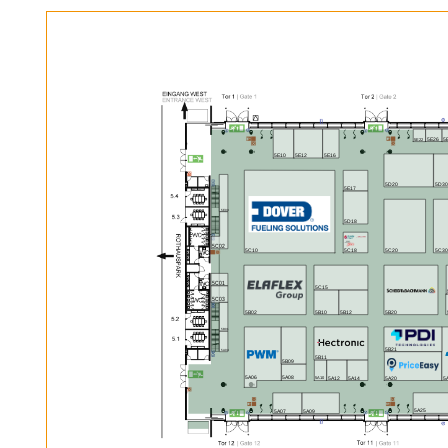
5E26
5
5E22
5E10
5E12
5E16
5D20
5D30
5E17
5E03
5D18
5C02
5C18
5C10
5C20
5C30
5C01
5C15
5C03
5B12
5B02
5B10
5B20
5B01
5B21
5A04
5B11
5B09
5A06
5A08
5A12
5A14
5A20
5
5A10
5A25
5A07
5A09