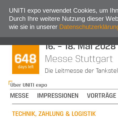
UNITI expo verwendet Cookies, um Ihn
Durch Ihre weitere Nutzung dieser We
wie sie in unserer
Datenschutzerklärun
16. – 18. Mai 2028
648
Messe Stuttgart
days left
Die Leitmesse der Tankste
Über UNITI expo
MESSE
IMPRESSIONEN
VORTRÄGE
TECHNIK, ZAHLUNG & LOGISTIK