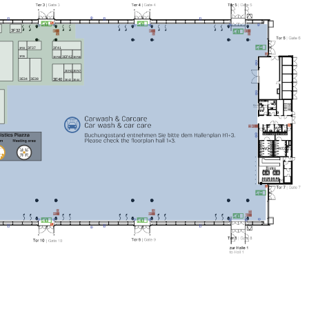
3F32
3F41
3F37
3F33
3EF42
3F35
3EF40
3EF46
3EF43
3EF47
3E34
3E38
3E40
3E44
3E42