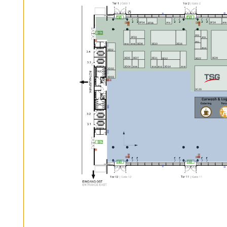
3F24
3F04
3F06
3F26
3F14
3F22
3F03
3F23
3F21
3E16
3E08
3E10
3E04
3E06
3E24
3E02
3E05
3E07
3E11
3E28
3E22
3E12
3D04
3D14
3D06
3D10
3D12
3D18
3D02
3D03
3C20