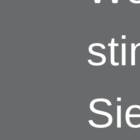
st
Si