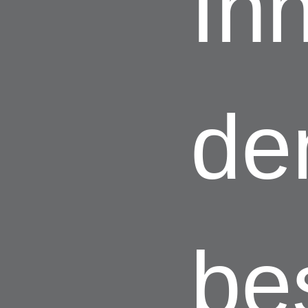
Ih
de
be