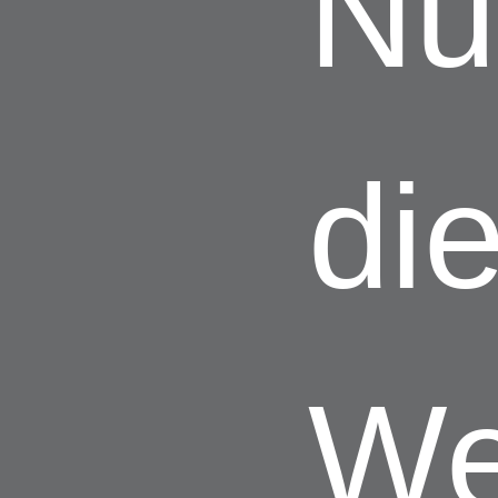
Nu
di
We