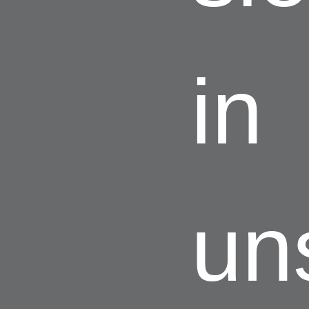
in
un