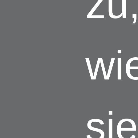
zu
wi
si