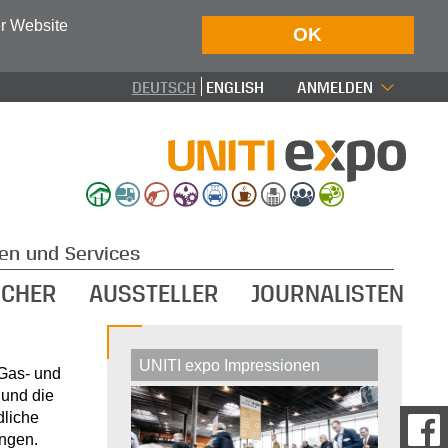
er Website
OK
DEUTSCH
ENGLISH
ANMELDEN
en und Services
UCHER
AUSSTELLER
JOURNALISTEN
UNITI expo Impressionen
 Gas- und
 und die
dliche
ungen.